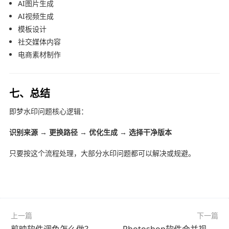
AI图片生成
AI视频生成
模板设计
社交媒体内容
电商素材制作
七、总结
即梦水印问题核心逻辑：
识别来源 → 更换路径 → 优化生成 → 选择干净版本
只要按这个流程处理，大部分水印问题都可以解决或规避。
上一篇
下一篇
剪映软件调色怎么做？官方最新版快速上手教程（避坑指南）
Photoshop软件合并视频怎么做？2025最新版实战教程（避坑指南）