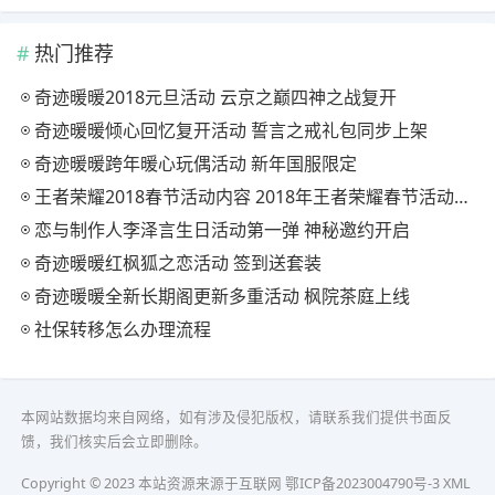
热门推荐
奇迹暖暖2018元旦活动 云京之巅四神之战复开
奇迹暖暖倾心回忆复开活动 誓言之戒礼包同步上架
奇迹暖暖跨年暖心玩偶活动 新年国服限定
王者荣耀2018春节活动内容 2018年王者荣耀春节活动大全
恋与制作人李泽言生日活动第一弹 神秘邀约开启
奇迹暖暖红枫狐之恋活动 签到送套装
奇迹暖暖全新长期阁更新多重活动 枫院茶庭上线
社保转移怎么办理流程
本网站数据均来自网络，如有涉及侵犯版权，请联系我们提供书面反
馈，我们核实后会立即删除。
Copyright © 2023 本站资源来源于互联网
鄂ICP备2023004790号-3
XML