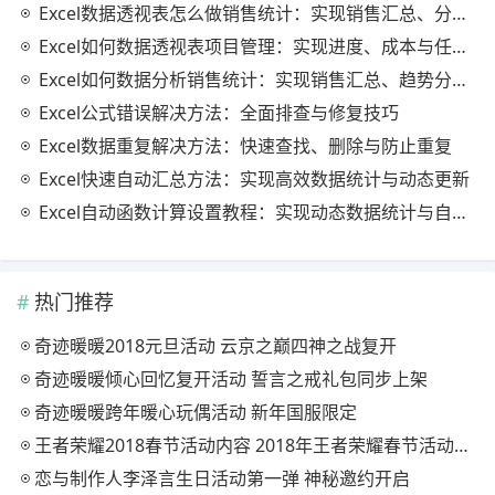
Excel数据透视表怎么做销售统计：实现销售汇总、分析与动态监控
Excel如何数据透视表项目管理：实现进度、成本与任务的高效分析
Excel如何数据分析销售统计：实现销售汇总、趋势分析与业绩优化
Excel公式错误解决方法：全面排查与修复技巧
Excel数据重复解决方法：快速查找、删除与防止重复
Excel快速自动汇总方法：实现高效数据统计与动态更新
Excel自动函数计算设置教程：实现动态数据统计与自动更新
热门推荐
奇迹暖暖2018元旦活动 云京之巅四神之战复开
奇迹暖暖倾心回忆复开活动 誓言之戒礼包同步上架
奇迹暖暖跨年暖心玩偶活动 新年国服限定
王者荣耀2018春节活动内容 2018年王者荣耀春节活动大全
恋与制作人李泽言生日活动第一弹 神秘邀约开启