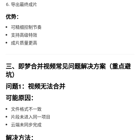
导出最终成片
优势：
可精细控制节奏
支持高级特效
成片质量更高
三、即梦合并视频常见问题解决方案（重点避
坑）
问题1：视频无法合并
可能原因：
文件格式不一致
片段未进入同一项目
云端未同步完成
解决方法：