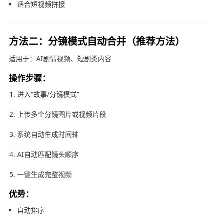
适合短视频拼接
方法二：分镜模式自动合并（推荐方法）
适用于：AI剧情视频、短剧类内容
操作步骤：
进入“故事/分镜模式”
上传多个分镜图片或视频片段
系统自动生成时间轴
AI自动匹配镜头顺序
一键生成完整视频
优势：
自动排序