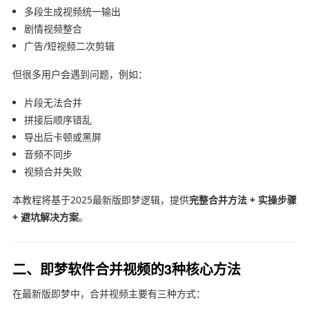
多段生成视频统一输出
剧情视频整合
广告/短视频二次剪辑
但很多用户会遇到问题，例如：
片段无法合并
拼接后顺序错乱
导出后卡顿或黑屏
音频不同步
视频合并失败
本教程将基于2025最新版即梦逻辑，提供
完整合并方法 + 实操步骤
+ 避坑解决方案
。
二、即梦软件合并视频的3种核心方法
在最新版即梦中，合并视频主要有三种方式：