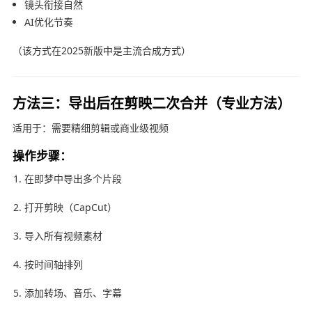
镜头衔接自然
AI优化节奏
（该方式在2025新版中是主流合成方式）
方法三：导出后在剪映二次合并（专业方法）
适用于：需要精细剪辑或商业级视频
操作步骤：
在即梦中导出多个片段
打开剪映（CapCut）
导入所有视频素材
按时间轴排列
添加转场、音乐、字幕