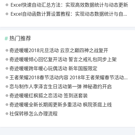
Excel快速自动汇总方法：实现高效数据统计与动态更新
Excel自动函数计算设置教程：实现动态数据统计与自动更新
热门推荐
奇迹暖暖2018元旦活动 云京之巅四神之战复开
奇迹暖暖倾心回忆复开活动 誓言之戒礼包同步上架
奇迹暖暖跨年暖心玩偶活动 新年国服限定
王者荣耀2018春节活动内容 2018年王者荣耀春节活动大全
恋与制作人李泽言生日活动第一弹 神秘邀约开启
奇迹暖暖红枫狐之恋活动 签到送套装
奇迹暖暖全新长期阁更新多重活动 枫院茶庭上线
社保转移怎么办理流程