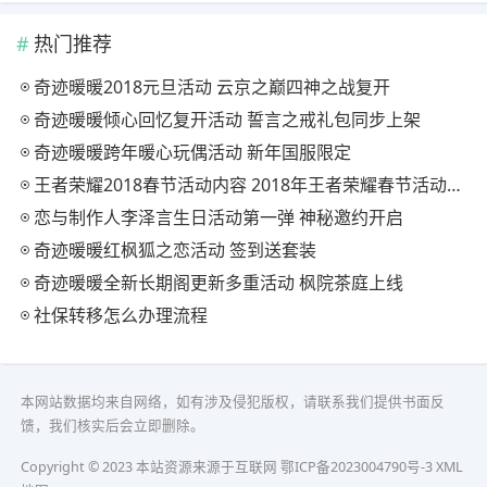
热门推荐
奇迹暖暖2018元旦活动 云京之巅四神之战复开
奇迹暖暖倾心回忆复开活动 誓言之戒礼包同步上架
奇迹暖暖跨年暖心玩偶活动 新年国服限定
王者荣耀2018春节活动内容 2018年王者荣耀春节活动大全
恋与制作人李泽言生日活动第一弹 神秘邀约开启
奇迹暖暖红枫狐之恋活动 签到送套装
奇迹暖暖全新长期阁更新多重活动 枫院茶庭上线
社保转移怎么办理流程
本网站数据均来自网络，如有涉及侵犯版权，请联系我们提供书面反
馈，我们核实后会立即删除。
Copyright © 2023 本站资源来源于互联网
鄂ICP备2023004790号-3
XML