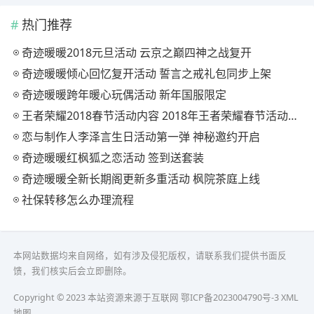
热门推荐
奇迹暖暖2018元旦活动 云京之巅四神之战复开
奇迹暖暖倾心回忆复开活动 誓言之戒礼包同步上架
奇迹暖暖跨年暖心玩偶活动 新年国服限定
王者荣耀2018春节活动内容 2018年王者荣耀春节活动大全
恋与制作人李泽言生日活动第一弹 神秘邀约开启
奇迹暖暖红枫狐之恋活动 签到送套装
奇迹暖暖全新长期阁更新多重活动 枫院茶庭上线
社保转移怎么办理流程
本网站数据均来自网络，如有涉及侵犯版权，请联系我们提供书面反
馈，我们核实后会立即删除。
Copyright © 2023 本站资源来源于互联网
鄂ICP备2023004790号-3
XML
地图