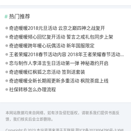
热门推荐
奇迹暖暖2018元旦活动 云京之巅四神之战复开
奇迹暖暖倾心回忆复开活动 誓言之戒礼包同步上架
奇迹暖暖跨年暖心玩偶活动 新年国服限定
王者荣耀2018春节活动内容 2018年王者荣耀春节活动大全
恋与制作人李泽言生日活动第一弹 神秘邀约开启
奇迹暖暖红枫狐之恋活动 签到送套装
奇迹暖暖全新长期阁更新多重活动 枫院茶庭上线
社保转移怎么办理流程
本网站数据均来自网络，如有涉及侵犯版权，请联系我们提供书面反
馈，我们核实后会立即删除。
Copyright © 2023 本站资源来源于互联网
鄂ICP备2023004790号-3
XML