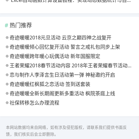
热门推荐
奇迹暖暖2018元旦活动 云京之巅四神之战复开
奇迹暖暖倾心回忆复开活动 誓言之戒礼包同步上架
奇迹暖暖跨年暖心玩偶活动 新年国服限定
王者荣耀2018春节活动内容 2018年王者荣耀春节活动大全
恋与制作人李泽言生日活动第一弹 神秘邀约开启
奇迹暖暖红枫狐之恋活动 签到送套装
奇迹暖暖全新长期阁更新多重活动 枫院茶庭上线
社保转移怎么办理流程
本网站数据均来自网络，如有涉及侵犯版权，请联系我们提供书面反
馈，我们核实后会立即删除。