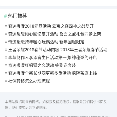
热门推荐
奇迹暖暖2018元旦活动 云京之巅四神之战复开
奇迹暖暖倾心回忆复开活动 誓言之戒礼包同步上架
奇迹暖暖跨年暖心玩偶活动 新年国服限定
王者荣耀2018春节活动内容 2018年王者荣耀春节活动大全
恋与制作人李泽言生日活动第一弹 神秘邀约开启
奇迹暖暖红枫狐之恋活动 签到送套装
奇迹暖暖全新长期阁更新多重活动 枫院茶庭上线
社保转移怎么办理流程
本网站数据均来自网络，如有涉及侵犯版权，请联系我们提供书面反
馈，我们核实后会立即删除。