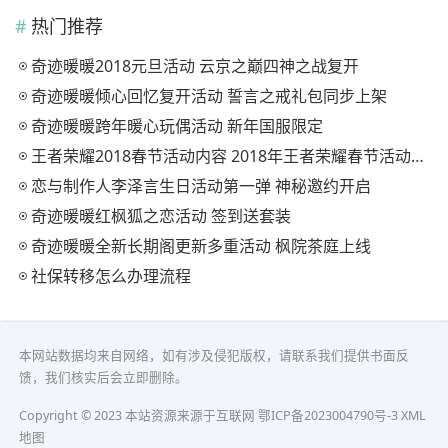
热门推荐
奇迹暖暖2018元旦活动 云京之巅四神之战复开
奇迹暖暖倾心回忆复开活动 誓言之戒礼包同步上架
奇迹暖暖跨年暖心玩偶活动 新年国服限定
王者荣耀2018春节活动内容 2018年王者荣耀春节活动大全
恋与制作人李泽言生日活动第一弹 神秘邀约开启
奇迹暖暖红枫狐之恋活动 签到送套装
奇迹暖暖全新长期阁更新多重活动 枫院茶庭上线
社保转移怎么办理流程
本网站数据均来自网络，如有涉及侵犯版权，请联系我们提供书面反
馈，我们核实后会立即删除。
Copyright © 2023 本站资源来源于互联网
鄂ICP备2023004790号-3
XML
地图