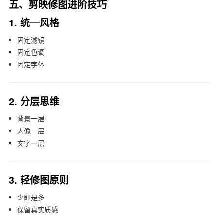
五、剪映修图进阶技巧
1. 统一风格
固定滤镜
固定色调
固定字体
2. 分层思维
背景一层
人像一层
文字一层
3. 轻修图原则
少即是多
保留真实质感