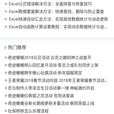
Excel公式错误解决方法：全面排查与修复技巧
Excel数据重复解决方法：快速查找、删除与防止重复
Excel快速自动汇总方法：实现高效数据统计与动态更新
Excel自动函数计算设置教程：实现动态数据统计与自动更新
热门推荐
奇迹暖暖2018元旦活动 云京之巅四神之战复开
奇迹暖暖倾心回忆复开活动 誓言之戒礼包同步上架
奇迹暖暖跨年暖心玩偶活动 新年国服限定
王者荣耀2018春节活动内容 2018年王者荣耀春节活动大全
恋与制作人李泽言生日活动第一弹 神秘邀约开启
奇迹暖暖红枫狐之恋活动 签到送套装
奇迹暖暖全新长期阁更新多重活动 枫院茶庭上线
社保转移怎么办理流程