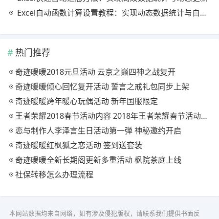
Excel自动函数计算设置教程：实现动态数据统计与自动更新
热门推荐
奇迹暖暖2018元旦活动 云京之巅四神之战复开
奇迹暖暖倾心回忆复开活动 誓言之戒礼包同步上架
奇迹暖暖跨年暖心玩偶活动 新年国服限定
王者荣耀2018春节活动内容 2018年王者荣耀春节活动大全
恋与制作人李泽言生日活动第一弹 神秘邀约开启
奇迹暖暖红枫狐之恋活动 签到送套装
奇迹暖暖全新长期阁更新多重活动 枫院茶庭上线
社保转移怎么办理流程
本网站数据均来自网络，如有涉及侵犯版权，请联系我们提供书面反