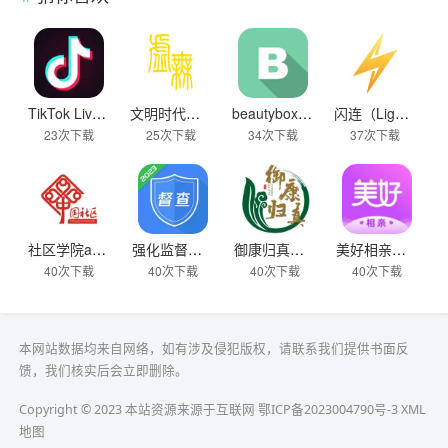
TikTok Live Wallpaper
文明时代下载破解版无限金币最新版
beautybox 小绿盒正版最新免费下载
闪连（LightningX）加速器app
23次下载
25次下载
34次下载
37次下载
社区学院app下载
强化监督定点帮扶下载
御康归真堂app下载
美好相亲极速版下载
40次下载
40次下载
40次下载
40次下载
本网站数据均来自网络，如有涉及侵犯版权，请联系我们提供书面反
馈，我们核实后会立即删除。
Copyright © 2023 本站资源来源于互联网
鄂ICP备2023004790号-3
XML
地图