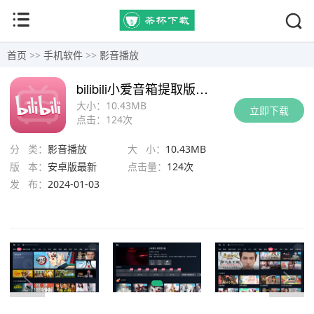
首页
>>
手机软件
>>
影音播放
bilibili小爱音箱提取版app下载
大小：
10.43MB
立即下载
点击：
124次
分 类：
影音播放
大 小：
10.43MB
版 本：
安卓版最新
点击量：
124次
发 布：
2024-01-03