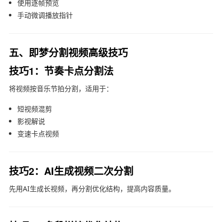
使用逐帧预览
手动微调播放指针
五、即梦分割视频高级技巧
技巧1：节奏卡点分割法
将视频按音乐节拍分割，适用于：
短视频混剪
影视解说
变速卡点视频
技巧2：AI生成视频二次分割
先用AI生成长视频，再分割优化结构，提高内容质量。