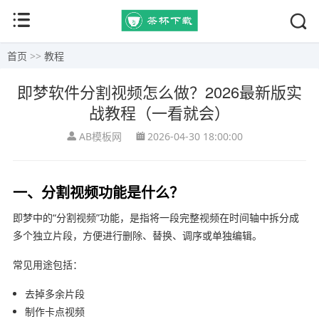
首页
>>
教程
即梦软件分割视频怎么做？2026最新版实
战教程（一看就会）
AB模板网
2026-04-30 18:00:00
一、分割视频功能是什么？
即梦
中的“分割视频”功能，是指将一段完整视频在时间轴中拆分成
多个独立片段，方便进行删除、替换、调序或单独编辑。
常见用途包括：
去掉多余片段
制作卡点视频