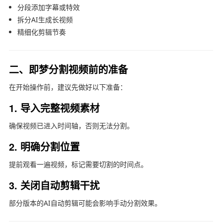
分段添加字幕或特效
拆分AI生成长视频
精细化剪辑节奏
二、即梦分割视频前的准备
在开始操作前，建议先做好以下准备：
1. 导入完整视频素材
确保视频已进入时间轴，否则无法分割。
2. 明确分割位置
提前观看一遍视频，标记需要切割的时间点。
3. 关闭自动剪辑干扰
部分版本的AI自动剪辑可能会影响手动分割效果。