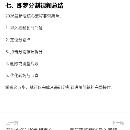
七、即梦分割视频总结
2026最新版核心流程非常简单：
导入视频到时间轴
定位分割点
点击分割按钮拆分
删除或调整片段
优化转场与节奏
掌握这五步，就可以完成从基础分割到进阶剪辑的完整操作。
上一篇
下一篇