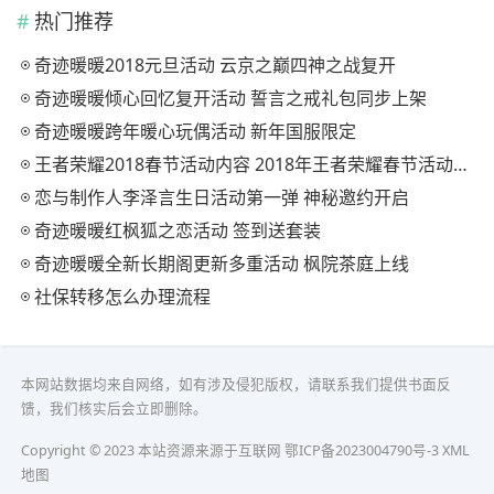
热门推荐
奇迹暖暖2018元旦活动 云京之巅四神之战复开
奇迹暖暖倾心回忆复开活动 誓言之戒礼包同步上架
奇迹暖暖跨年暖心玩偶活动 新年国服限定
王者荣耀2018春节活动内容 2018年王者荣耀春节活动大全
恋与制作人李泽言生日活动第一弹 神秘邀约开启
奇迹暖暖红枫狐之恋活动 签到送套装
奇迹暖暖全新长期阁更新多重活动 枫院茶庭上线
社保转移怎么办理流程
本网站数据均来自网络，如有涉及侵犯版权，请联系我们提供书面反
馈，我们核实后会立即删除。
Copyright © 2023 本站资源来源于互联网
鄂ICP备2023004790号-3
XML
地图