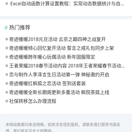
Excel自动函数计算设置教程：实现动态数据统计与自动更新
热门推荐
奇迹暖暖2018元旦活动 云京之巅四神之战复开
奇迹暖暖倾心回忆复开活动 誓言之戒礼包同步上架
奇迹暖暖跨年暖心玩偶活动 新年国服限定
王者荣耀2018春节活动内容 2018年王者荣耀春节活动大全
恋与制作人李泽言生日活动第一弹 神秘邀约开启
奇迹暖暖红枫狐之恋活动 签到送套装
奇迹暖暖全新长期阁更新多重活动 枫院茶庭上线
社保转移怎么办理流程
本网站数据均来自网络，如有涉及侵犯版权，请联系我们提供书面反
馈，我们核实后会立即删除。