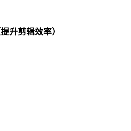
（提升剪辑效率）
）