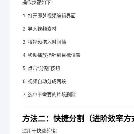
操作步骤如下：
打开即梦视频编辑界面
导入视频素材
将视频拖入时间轴
移动播放指针到目标位置
点击“分割”按钮
视频自动分成两段
选中不需要的片段删除
方法二：快捷分割（进阶效率方
适用于快速剪辑：