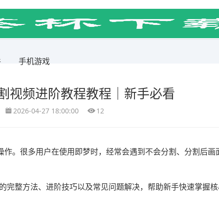
件
手机游戏
分割视频进阶教程教程｜新手必看
2026-04-27 18:00:00
12
的操作。很多用户在使用即梦时，经常会遇到不会分割、分割后画
频的完整方法、进阶技巧以及常见问题解决，帮助新手快速掌握核