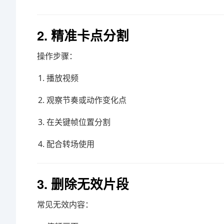
2. 精准卡点分割
操作步骤：
播放视频
观察节奏或动作变化点
在关键帧位置分割
配合转场使用
3. 删除无效片段
常见无效内容：