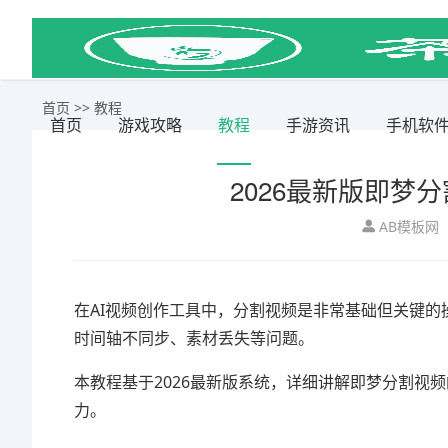
首页
>>
教程
首页
游戏攻略
教程
手游资讯
手机软
2026最新版即梦
AB模板网
在AI视频创作工具中，分割视频是非常基础但关键
时间轴不同步、素材丢失等问题。
本教程基于2026最新版系统，详细讲解即梦分割视
力。