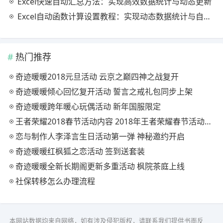
Excel快速自动汇总方法：实现高效数据统计与动态更新
Excel自动函数计算设置教程：实现动态数据统计与自动更新
热门推荐
奇迹暖暖2018元旦活动 云京之巅四神之战复开
奇迹暖暖倾心回忆复开活动 誓言之戒礼包同步上架
奇迹暖暖跨年暖心玩偶活动 新年国服限定
王者荣耀2018春节活动内容 2018年王者荣耀春节活动大全
恋与制作人李泽言生日活动第一弹 神秘邀约开启
奇迹暖暖红枫狐之恋活动 签到送套装
奇迹暖暖全新长期阁更新多重活动 枫院茶庭上线
社保转移怎么办理流程
本网站数据均来自网络，如有涉及侵犯版权，请联系我们提供书面反