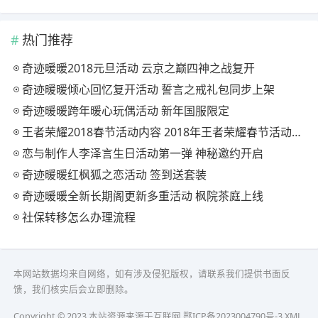
热门推荐
奇迹暖暖2018元旦活动 云京之巅四神之战复开
奇迹暖暖倾心回忆复开活动 誓言之戒礼包同步上架
奇迹暖暖跨年暖心玩偶活动 新年国服限定
王者荣耀2018春节活动内容 2018年王者荣耀春节活动大全
恋与制作人李泽言生日活动第一弹 神秘邀约开启
奇迹暖暖红枫狐之恋活动 签到送套装
奇迹暖暖全新长期阁更新多重活动 枫院茶庭上线
社保转移怎么办理流程
本网站数据均来自网络，如有涉及侵犯版权，请联系我们提供书面反
馈，我们核实后会立即删除。
Copyright © 2023 本站资源来源于互联网
鄂ICP备2023004790号-3
XML