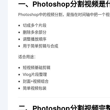
一、Photoshop分割视频是
Photoshop中的视频分割，是指在时间轴中把一个
切成多个片段
删除多余部分
调整播放顺序
用于简单剪辑与合成
适合用途：
短视频基础剪辑
Vlog片段整理
封面+视频组合
简单视频包装
二、Photoshop分割视频完