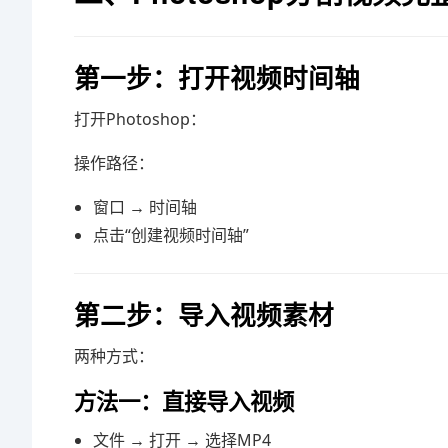
第一步：打开视频时间轴
打开
Photoshop
：
操作路径：
窗口 → 时间轴
点击“创建视频时间轴”
第二步：导入视频素材
两种方式：
方法一：直接导入视频
文件 → 打开 → 选择MP4