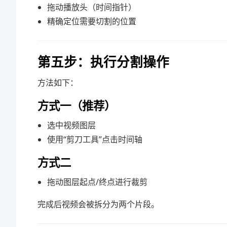
拖动播放头（时间指针）
精确定位需要切割的位置
第五步：执行分割操作
方法如下：
方式一（推荐）
选中视频图层
使用“剪刀工具”点击时间轴
方式二
拖动图层起点/终点进行裁剪
完成后视频会被拆分为两个片段。