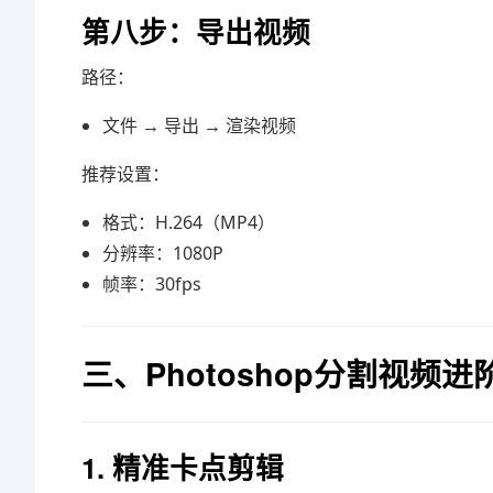
第八步：导出视频
路径：
文件 → 导出 → 渲染视频
推荐设置：
格式：H.264（MP4）
分辨率：1080P
帧率：30fps
三、Photoshop分割视频进
1. 精准卡点剪辑