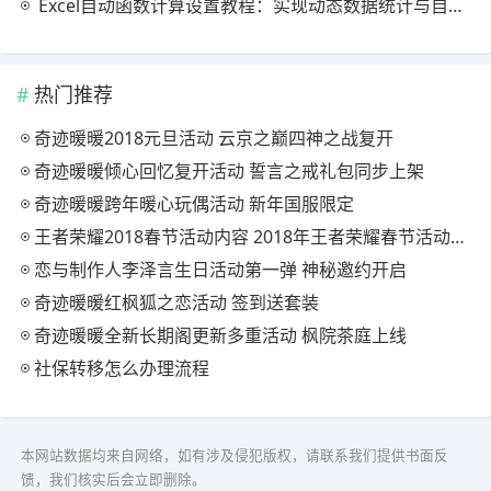
Excel自动函数计算设置教程：实现动态数据统计与自动更新
热门推荐
奇迹暖暖2018元旦活动 云京之巅四神之战复开
奇迹暖暖倾心回忆复开活动 誓言之戒礼包同步上架
奇迹暖暖跨年暖心玩偶活动 新年国服限定
王者荣耀2018春节活动内容 2018年王者荣耀春节活动大全
恋与制作人李泽言生日活动第一弹 神秘邀约开启
奇迹暖暖红枫狐之恋活动 签到送套装
奇迹暖暖全新长期阁更新多重活动 枫院茶庭上线
社保转移怎么办理流程
本网站数据均来自网络，如有涉及侵犯版权，请联系我们提供书面反
馈，我们核实后会立即删除。