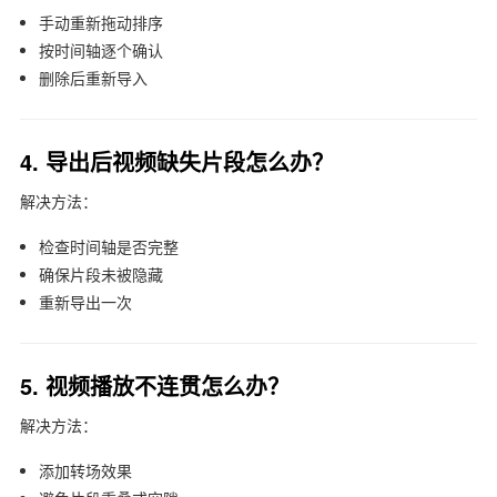
手动重新拖动排序
按时间轴逐个确认
删除后重新导入
4. 导出后视频缺失片段怎么办？
解决方法：
检查时间轴是否完整
确保片段未被隐藏
重新导出一次
5. 视频播放不连贯怎么办？
解决方法：
添加转场效果