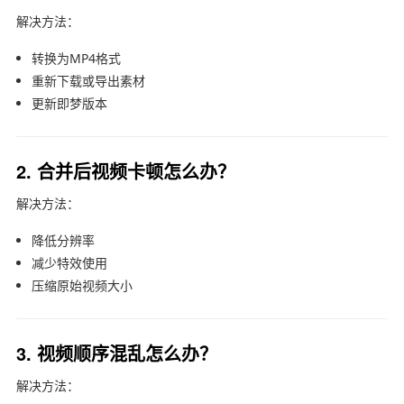
解决方法：
转换为MP4格式
重新下载或导出素材
更新即梦版本
2. 合并后视频卡顿怎么办？
解决方法：
降低分辨率
减少特效使用
压缩原始视频大小
3. 视频顺序混乱怎么办？
解决方法：