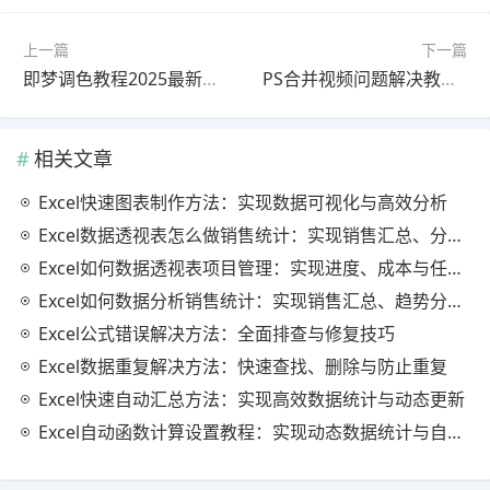
上一篇
下一篇
即梦调色教程2025最新版常见问题解决
PS合并视频问题解决教程最新更新版避坑指南
相关文章
Excel快速图表制作方法：实现数据可视化与高效分析
Excel数据透视表怎么做销售统计：实现销售汇总、分析与动态监控
Excel如何数据透视表项目管理：实现进度、成本与任务的高效分析
Excel如何数据分析销售统计：实现销售汇总、趋势分析与业绩优化
Excel公式错误解决方法：全面排查与修复技巧
Excel数据重复解决方法：快速查找、删除与防止重复
Excel快速自动汇总方法：实现高效数据统计与动态更新
Excel自动函数计算设置教程：实现动态数据统计与自动更新