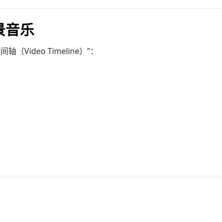
景音乐
Video Timeline）”：