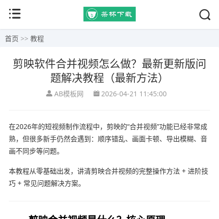
首页
>>
教程
剪映软件合并视频怎么做？最新更新版问
题解决教程（最新方法）
AB模板网
2026-04-21 11:45:00
在2026年的短视频制作流程中，
剪映
的“合并视频”功能已经非常成
熟，但很多新手仍然会遇到：顺序错乱、画面卡顿、导出模糊、音
画不同步等问题。
本教程从零基础出发，讲清剪映合并视频的完整操作方法 + 进阶技
巧 + 常见问题解决方案。