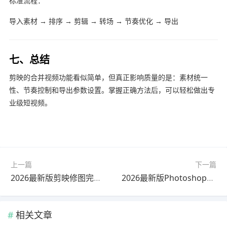
标准流程：
导入素材 → 排序 → 剪辑 → 转场 → 节奏优化 → 导出
七、总结
剪映的合并视频功能看似简单，但真正影响质量的是：素材统一
性、节奏控制和导出参数设置。掌握正确方法后，可以轻松做出专
业级短视频。
上一篇
下一篇
2026最新版剪映修图完整指南教程｜完整解析
2026最新版Photoshop模板使用教程教程｜详细步骤
相关文章