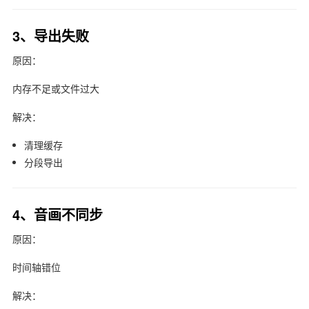
3、导出失败
原因：
内存不足或文件过大
解决：
清理缓存
分段导出
4、音画不同步
原因：
时间轴错位
解决：