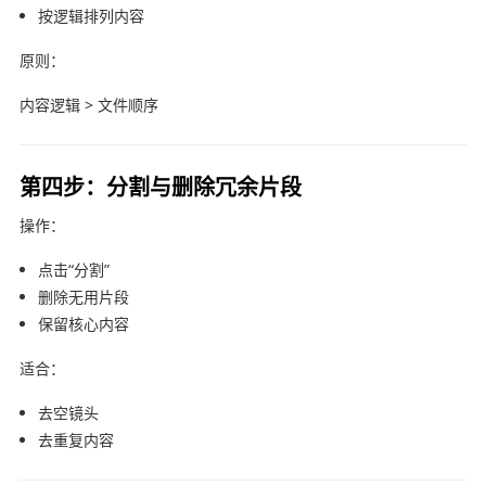
按逻辑排列内容
原则：
内容逻辑 > 文件顺序
第四步：分割与删除冗余片段
操作：
点击“分割”
删除无用片段
保留核心内容
适合：
去空镜头
去重复内容