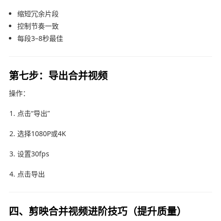
缩短冗余片段
控制节奏一致
每段3–8秒最佳
第七步：导出合并视频
操作：
点击“导出”
选择1080P或4K
设置30fps
点击导出
四、剪映合并视频进阶技巧（提升质量）