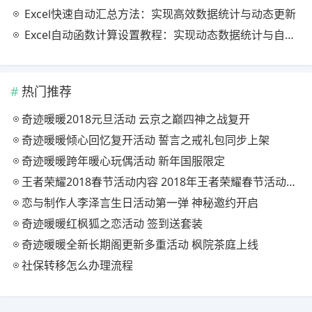
Excel快速自动汇总方法：实现高效数据统计与动态更新
Excel自动函数计算设置教程：实现动态数据统计与自动更新
热门推荐
奇迹暖暖2018元旦活动 云京之巅四神之战复开
奇迹暖暖倾心回忆复开活动 誓言之戒礼包同步上架
奇迹暖暖跨年暖心玩偶活动 新年国服限定
王者荣耀2018春节活动内容 2018年王者荣耀春节活动大全
恋与制作人李泽言生日活动第一弹 神秘邀约开启
奇迹暖暖红枫狐之恋活动 签到送套装
奇迹暖暖全新长期阁更新多重活动 枫院茶庭上线
社保转移怎么办理流程