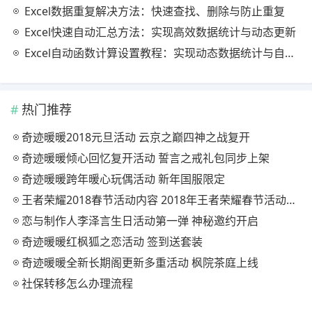
Excel数据重复解决方法：快速查找、删除与防止重复
Excel快速自动汇总方法：实现高效数据统计与动态更新
Excel自动函数计算设置教程：实现动态数据统计与自动更新
热门推荐
奇迹暖暖2018元旦活动 云京之巅四神之战复开
奇迹暖暖倾心回忆复开活动 誓言之戒礼包同步上架
奇迹暖暖跨年暖心玩偶活动 新年国服限定
王者荣耀2018春节活动内容 2018年王者荣耀春节活动大全
恋与制作人李泽言生日活动第一弹 神秘邀约开启
奇迹暖暖红枫狐之恋活动 签到送套装
奇迹暖暖全新长期阁更新多重活动 枫院茶庭上线
社保转移怎么办理流程