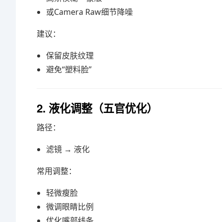
或Camera Raw细节降噪
建议：
保留皮肤纹理
避免“塑料脸”
2. 液化调整（五官优化）
路径：
滤镜 → 液化
常用调整：
轻微瘦脸
微调眼睛比例
优化嘴部线条