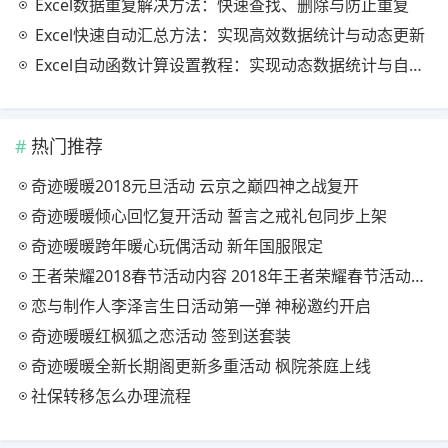
Excel数据重复解决方法：快速查找、删除与防止重复
Excel快速自动汇总方法：实现高效数据统计与动态更新
Excel自动函数计算设置教程：实现动态数据统计与自动更新
热门推荐
奇迹暖暖2018元旦活动 云京之巅四神之战复开
奇迹暖暖倾心回忆复开活动 誓言之戒礼包同步上架
奇迹暖暖跨年暖心玩偶活动 新年国服限定
王者荣耀2018春节活动内容 2018年王者荣耀春节活动大全
恋与制作人李泽言生日活动第一弹 神秘邀约开启
奇迹暖暖红枫狐之恋活动 签到送套装
奇迹暖暖全新长期阁更新多重活动 枫院茶庭上线
社保转移怎么办理流程