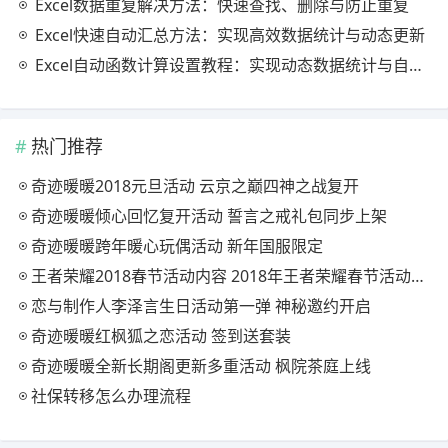
Excel数据重复解决方法：快速查找、删除与防止重复
Excel快速自动汇总方法：实现高效数据统计与动态更新
Excel自动函数计算设置教程：实现动态数据统计与自动更新
热门推荐
奇迹暖暖2018元旦活动 云京之巅四神之战复开
奇迹暖暖倾心回忆复开活动 誓言之戒礼包同步上架
奇迹暖暖跨年暖心玩偶活动 新年国服限定
王者荣耀2018春节活动内容 2018年王者荣耀春节活动大全
恋与制作人李泽言生日活动第一弹 神秘邀约开启
奇迹暖暖红枫狐之恋活动 签到送套装
奇迹暖暖全新长期阁更新多重活动 枫院茶庭上线
社保转移怎么办理流程