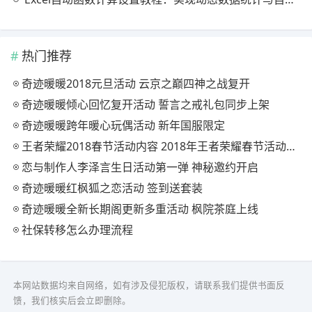
热门推荐
奇迹暖暖2018元旦活动 云京之巅四神之战复开
奇迹暖暖倾心回忆复开活动 誓言之戒礼包同步上架
奇迹暖暖跨年暖心玩偶活动 新年国服限定
王者荣耀2018春节活动内容 2018年王者荣耀春节活动大全
恋与制作人李泽言生日活动第一弹 神秘邀约开启
奇迹暖暖红枫狐之恋活动 签到送套装
奇迹暖暖全新长期阁更新多重活动 枫院茶庭上线
社保转移怎么办理流程
本网站数据均来自网络，如有涉及侵犯版权，请联系我们提供书面反
馈，我们核实后会立即删除。