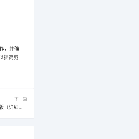
操作，并确
以提高剪
下一篇
即梦快速上手教程：背景音乐完整教程官方最新版（详细步骤）