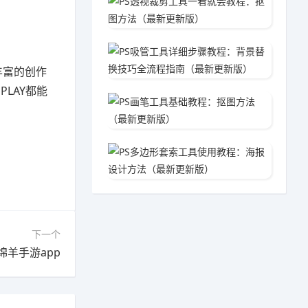
06-0
PS吸
05-3
丰富的创作
LAY都能
PS画
05-3
PS多
05-2
下一个
绵羊手游app