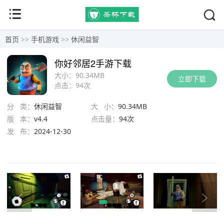
首页
>>
手机游戏
>>
休闲益智
你好邻居2手游下载
大小：
90.34MB
立即下载
点击：
94次
分 类：
休闲益智
大 小：
90.34MB
版 本：
v4.4
点击量：
94次
发 布：
2024-12-30