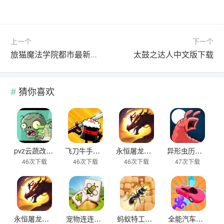
上一个
下一个
旅猫魔法学院都市最新版下载
太鼓之达人中文版下载
猜你喜欢
pvz云蔬改版下载
飞刀牛手中文版下载
永恒屠龙传奇大极品游戏下载
异形虫历险记2下载
46次下载
46次下载
46次下载
47次下载
永恒屠龙复古版下载
宠物连连看之星星消灭下载
蚂蚁特工队下载
全能汽车小子下载