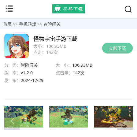
首页
>>
手机游戏
>>
冒险闯关
怪物宇宙手游下载
大小：
106.93MB
立即下载
点击：
142次
分 类：
冒险闯关
大 小：
106.93MB
版 本：
v1.2.0
点击量：
142次
发 布：
2024-12-29