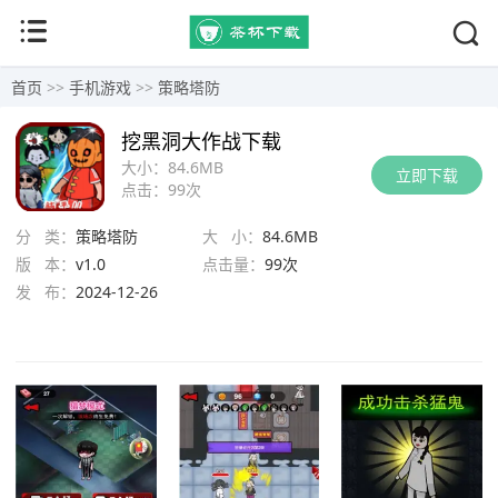
首页
>>
手机游戏
>>
策略塔防
挖黑洞大作战下载
大小：
84.6MB
立即下载
点击：
99次
分 类：
策略塔防
大 小：
84.6MB
版 本：
v1.0
点击量：
99次
发 布：
2024-12-26