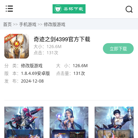
首页
>>
手机游戏
>>
修改版游戏
奇迹之剑4399官方下载
大小：
126.6M
立即下载
点击：
131次
分 类：
修改版游戏
大 小：
126.6M
版 本：
1.8.4.69安卓版
点击量：
131次
发 布：
2024-12-08