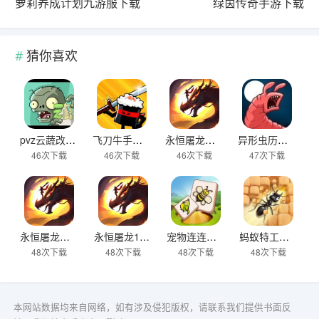
萝莉养成计划九游服下载
绿茵传奇手游下载
猜你喜欢
pvz云蔬改版下载
飞刀牛手中文版下载
永恒屠龙传奇大极品游戏下载
异形虫历险记2下载
46次下载
46次下载
46次下载
47次下载
永恒屠龙复古版下载
永恒屠龙176怀旧版下载
宠物连连看之星星消灭下载
蚂蚁特工队下载
48次下载
48次下载
48次下载
48次下载
本网站数据均来自网络，如有涉及侵犯版权，请联系我们提供书面反