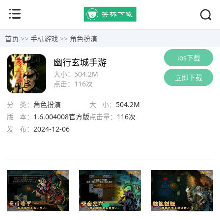
首页
>>
手机游戏
>>
角色扮演
ios下载
幽行玄城手游
大小：
504.2M
立即下载
点击：
116次
分 类：
角色扮演
大 小：
504.2M
版 本：
1.6.004008官方版
点击量：
116次
发 布：
2024-12-06