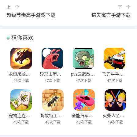
上一个
下一个
超级节奏高手游戏下载
遗失寓言手游下载
猜你喜欢
永恒屠龙传奇大极品游戏下载
异形虫历险记2下载
pvz云蔬改版下载
飞刀牛手中文版下载
46次下载
47次下载
47次下载
47次下载
宠物连连看之星星消灭下载
蚂蚁特工队下载
全能汽车小子下载
火柴人至尊战士下载
48次下载
48次下载
48次下载
49次下载