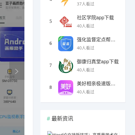
37人看过
社区学院app下载
5
40人看过
强化监督定点帮扶下载
6
40人看过
御康归真堂app下载
7
40人看过
美好相亲极速版下载
8
40人看过
最新资讯
Word