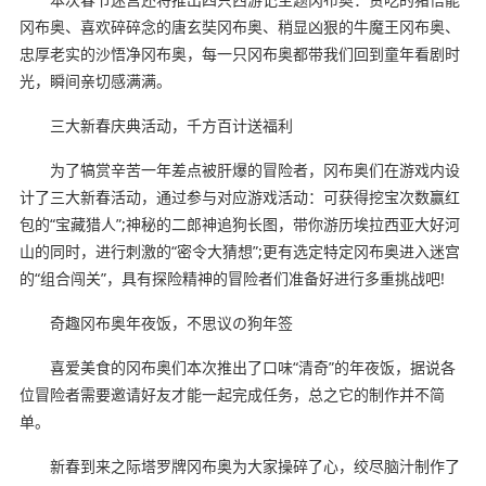
冈布奥、喜欢碎碎念的唐玄奘冈布奥、稍显凶狠的牛魔王冈布奥、
忠厚老实的沙悟净冈布奥，每一只冈布奥都带我们回到童年看剧时
光，瞬间亲切感满满。
三大新春庆典活动，千方百计送福利
为了犒赏辛苦一年差点被肝爆的冒险者，冈布奥们在游戏内设
计了三大新春活动，通过参与对应游戏活动：可获得挖宝次数赢红
包的“宝藏猎人”;神秘的二郎神追狗长图，带你游历埃拉西亚大好河
山的同时，进行刺激的“密令大猜想”;更有选定特定冈布奥进入迷宫
的“组合闯关”，具有探险精神的冒险者们准备好进行多重挑战吧!
奇趣冈布奥年夜饭，不思议の狗年签
喜爱美食的冈布奥们本次推出了口味“清奇”的年夜饭，据说各
位冒险者需要邀请好友才能一起完成任务，总之它的制作并不简
单。
新春到来之际塔罗牌冈布奥为大家操碎了心，绞尽脑汁制作了