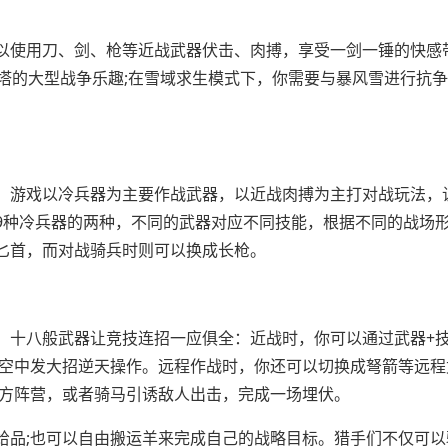
以使用刀、剑、枪等近战武器伏击、肉搏，享受一剑一锤的快感
城占塔的大型战争乐趣;在雪域求生模式下，你需要与暴风雪进行抗
。游戏以冷兵器为主要作战武器，以近战肉搏为主打对战玩法，
9种冷兵器的两种，不同的武器对应不同技能，根据不同的战场
匕首，而对战骑兵时则可以换成长枪。
，十八般武器让竞技连招一应俱全：近战时，你可以通过武器+技
半空中发大招逆天操作。远程作战时，你还可以切换成弩箭等远程
敌方阵营，或者骑马引诱敌人出击，完成一场埋伏。
给品;也可以自由搬运羊来完成自己的战略目标。猎手们不仅可以