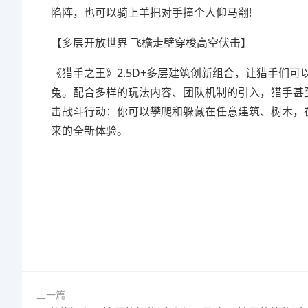
陷阵，也可以骑上羊把对手撞个人仰马翻!
【多层开放世界 飞檐走壁穿梭高空伏击】
《猎手之王》2.5D+多层建筑创新组合，让猎手们
兔。配合多样的玩法内容、团队机制的引入，猎手甚至可以
击战斗行动：你可以攀爬和躲藏在任意建筑、树木，
来的全新体验。
上一篇