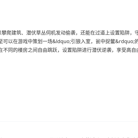
可以攀爬建筑、潜伏草丛伺机发动偷袭，还能在过道上设置陷阱，
在游戏中策划一场&ldquo;引狼入室，瓮中捉鳖&rdquo;
在不同的楼房之间自由跳跃，设置陷阱进行潜伏逆袭，享受高自