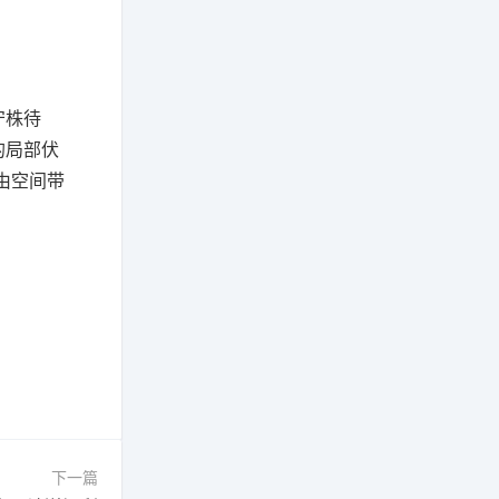
守株待
的局部伏
由空间带
下一篇