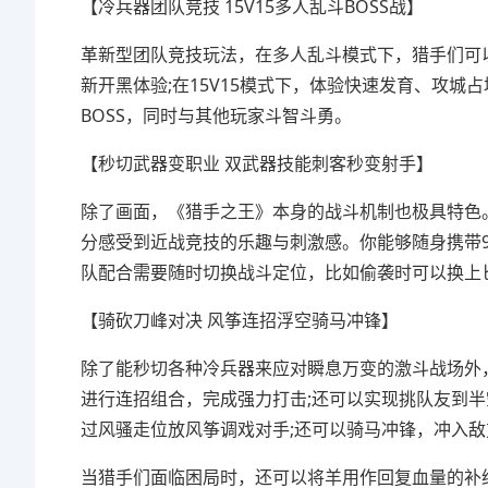
【冷兵器团队竞技 15V15多人乱斗BOSS战】
革新型团队竞技玩法，在多人乱斗模式下，猎手们可
新开黑体验;在15V15模式下，体验快速发育、攻
BOSS，同时与其他玩家斗智斗勇。
【秒切武器变职业 双武器技能刺客秒变射手】
除了画面，《猎手之王》本身的战斗机制也极具特色
分感受到近战竞技的乐趣与刺激感。你能够随身携带
队配合需要随时切换战斗定位，比如偷袭时可以换上
【骑砍刀峰对决 风筝连招浮空骑马冲锋】
除了能秒切各种冷兵器来应对瞬息万变的激斗战场外
进行连招组合，完成强力打击;还可以实现挑队友到
过风骚走位放风筝调戏对手;还可以骑马冲锋，冲入
当猎手们面临困局时，还可以将羊用作回复血量的补