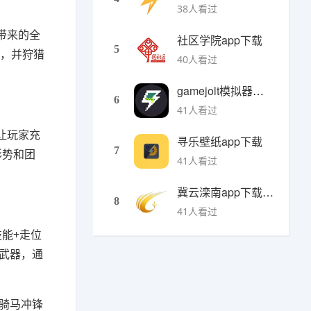
38人看过
带来的全
社区学院app下载
5
争，并狩猎
40人看过
gamejolt模拟器下载
6
41人看过
让玩家充
寻乐壁纸app下载
7
形势和团
41人看过
冀云滦南app下载安装
8
41人看过
能+走位
武器，通
骑马冲锋