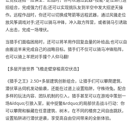
招组合，完成强力打击;还可以实现挑队友到半空中发大招逆天操
作。远程作战时，你还可以切换成弩箭等远程武器，通过风骚走位
放风筝调戏对手;还可以骑马冲锋，冲入敌方阵营，或者骑马引诱敌
人出击，完成一场埋伏。
当猎手们面临困局时，还可以将羊用作回复血量的补给品;也可以自
由搬运羊来完成自己的战略目标。猎手们不仅可以骑马冲锋陷阵，
也可以骑上羊把对手撞个人仰马翻!
【多层开放世界 飞檐走壁穿梭高空伏击】
《猎手之王》2.5D+多层建筑创新组合，让猎手们可以攀爬建筑、
潜伏草丛伺机发动偷袭，还能在过道上设置陷阱，守株待兔。配合
多样的玩法内容、团队机制的引入，猎手甚至可以在游戏中策划一
场&ldquo;引狼入室，瓮中捉鳖&rdquo;的局部伏击战斗行动：你
可以攀爬和躲藏在任意建筑、树木，在不同的楼房之间自由跳跃，
设置陷阱进行潜伏逆袭，享受高自由空间带来的全新体验。