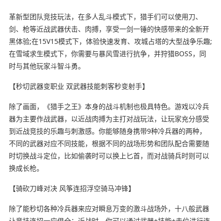
革新型团队竞技玩法，在多人乱斗模式下，猎手们可以使用刀、
剑、枪等近战武器伏击、肉搏，享受一剑一锤的快感带来的全新开
黑体验;在15V15模式下，体验快速发育、攻城占塔的大型战争乐趣;
在雪域求生模式下，你需要与暴风雪进行抗争，并狩猎BOSS，同
时与其他玩家斗智斗勇。
【秒切武器变职业 双武器技能刺客秒变射手】
除了画面，《猎手之王》本身的战斗机制也极具特色。游戏以冷兵
器为主要作战武器，以近战肉搏为主打对战玩法，让玩家充分感受
到近战竞技的乐趣与刺激感。你能够随身携带9种冷兵器的两种，
不同的武器对应不同技能，根据不同的战场形势和团队配合需要随
时切换战斗定位，比如偷袭时可以换上匕首，而对战骑兵时则可以
换成长枪。
【骑砍刀峰对决 风筝连招浮空骑马冲锋】
除了能秒切各种冷兵器来应对瞬息万变的激斗战场外，十八般武器
让竞技连招一应俱全：近战时，你可以通过武器+技能+走位进行连