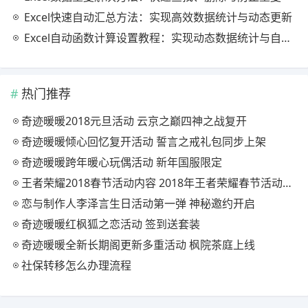
Excel快速自动汇总方法：实现高效数据统计与动态更新
Excel自动函数计算设置教程：实现动态数据统计与自动更新
热门推荐
奇迹暖暖2018元旦活动 云京之巅四神之战复开
奇迹暖暖倾心回忆复开活动 誓言之戒礼包同步上架
奇迹暖暖跨年暖心玩偶活动 新年国服限定
王者荣耀2018春节活动内容 2018年王者荣耀春节活动大全
恋与制作人李泽言生日活动第一弹 神秘邀约开启
奇迹暖暖红枫狐之恋活动 签到送套装
奇迹暖暖全新长期阁更新多重活动 枫院茶庭上线
社保转移怎么办理流程