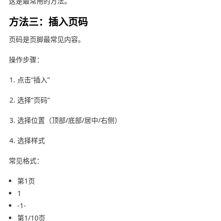
这是最常用的方法。
方法三：插入页码
页码是页脚最常见内容。
操作步骤：
点击“插入”
选择“页码”
选择位置（顶部/底部/居中/右侧）
选择样式
常见格式：
第1页
1
-1-
第1/10页