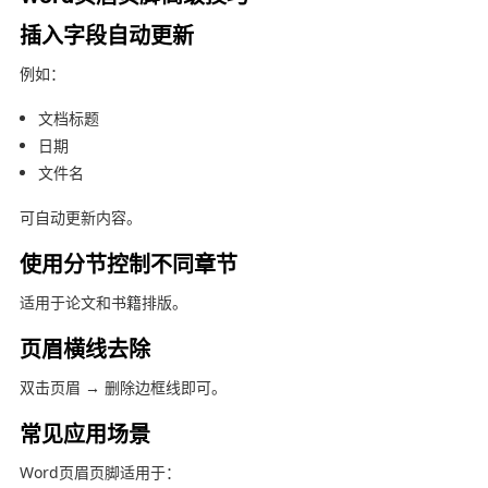
插入字段自动更新
例如：
文档标题
日期
文件名
可自动更新内容。
使用分节控制不同章节
适用于论文和书籍排版。
页眉横线去除
双击页眉 → 删除边框线即可。
常见应用场景
Word页眉页脚适用于：