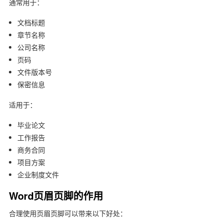
通常用于：
文档标题
章节名称
公司名称
页码
文件版本号
保密信息
适用于：
毕业论文
工作报告
商务合同
项目方案
企业制度文件
Word页眉页脚的作用
合理使用页眉页脚可以带来以下好处：