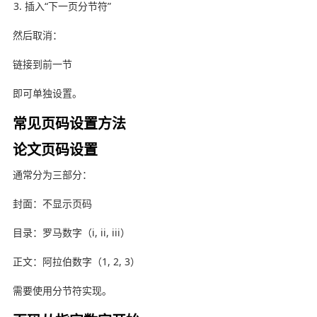
插入“下一页分节符”
然后取消：
链接到前一节
即可单独设置。
常见页码设置方法
论文页码设置
通常分为三部分：
封面：不显示页码
目录：罗马数字（i, ii, iii）
正文：阿拉伯数字（1, 2, 3）
需要使用分节符实现。