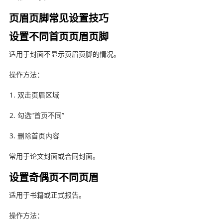
页眉页脚常见设置技巧
设置不同首页页眉页脚
适用于封面不显示页眉页脚的情况。
操作方法：
双击页眉区域
勾选“首页不同”
删除首页内容
常用于论文封面或合同封面。
设置奇偶页不同页眉
适用于书籍或正式报告。
操作方法：