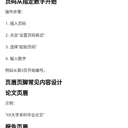
页码从指定数字开始
操作步骤：
插入页码
点击“设置页码格式”
选择“起始页码”
输入数字
例如从第3页开始编号。
页眉页脚常见内容设计
论文页眉
示例：
“XX大学本科毕业论文”
报告页眉