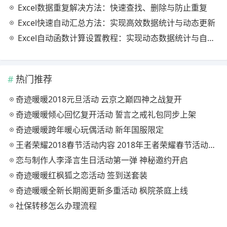
Excel数据重复解决方法：快速查找、删除与防止重复
Excel快速自动汇总方法：实现高效数据统计与动态更新
Excel自动函数计算设置教程：实现动态数据统计与自动更新
热门推荐
奇迹暖暖2018元旦活动 云京之巅四神之战复开
奇迹暖暖倾心回忆复开活动 誓言之戒礼包同步上架
奇迹暖暖跨年暖心玩偶活动 新年国服限定
王者荣耀2018春节活动内容 2018年王者荣耀春节活动大全
恋与制作人李泽言生日活动第一弹 神秘邀约开启
奇迹暖暖红枫狐之恋活动 签到送套装
奇迹暖暖全新长期阁更新多重活动 枫院茶庭上线
社保转移怎么办理流程