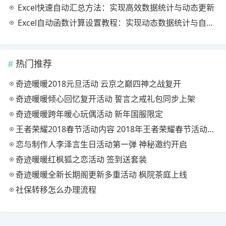
Excel快速自动汇总方法：实现高效数据统计与动态更新
Excel自动函数计算设置教程：实现动态数据统计与自动更新
热门推荐
奇迹暖暖2018元旦活动 云京之巅四神之战复开
奇迹暖暖倾心回忆复开活动 誓言之戒礼包同步上架
奇迹暖暖跨年暖心玩偶活动 新年国服限定
王者荣耀2018春节活动内容 2018年王者荣耀春节活动大全
恋与制作人李泽言生日活动第一弹 神秘邀约开启
奇迹暖暖红枫狐之恋活动 签到送套装
奇迹暖暖全新长期阁更新多重活动 枫院茶庭上线
社保转移怎么办理流程