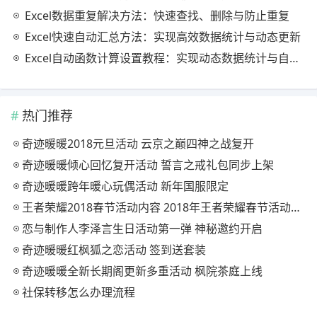
Excel数据重复解决方法：快速查找、删除与防止重复
Excel快速自动汇总方法：实现高效数据统计与动态更新
Excel自动函数计算设置教程：实现动态数据统计与自动更新
热门推荐
奇迹暖暖2018元旦活动 云京之巅四神之战复开
奇迹暖暖倾心回忆复开活动 誓言之戒礼包同步上架
奇迹暖暖跨年暖心玩偶活动 新年国服限定
王者荣耀2018春节活动内容 2018年王者荣耀春节活动大全
恋与制作人李泽言生日活动第一弹 神秘邀约开启
奇迹暖暖红枫狐之恋活动 签到送套装
奇迹暖暖全新长期阁更新多重活动 枫院茶庭上线
社保转移怎么办理流程