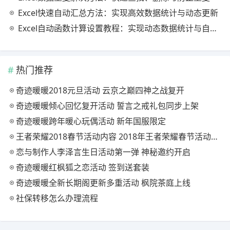
Excel快速自动汇总方法：实现高效数据统计与动态更新
Excel自动函数计算设置教程：实现动态数据统计与自动更新
热门推荐
奇迹暖暖2018元旦活动 云京之巅四神之战复开
奇迹暖暖倾心回忆复开活动 誓言之戒礼包同步上架
奇迹暖暖跨年暖心玩偶活动 新年国服限定
王者荣耀2018春节活动内容 2018年王者荣耀春节活动大全
恋与制作人李泽言生日活动第一弹 神秘邀约开启
奇迹暖暖红枫狐之恋活动 签到送套装
奇迹暖暖全新长期阁更新多重活动 枫院茶庭上线
社保转移怎么办理流程