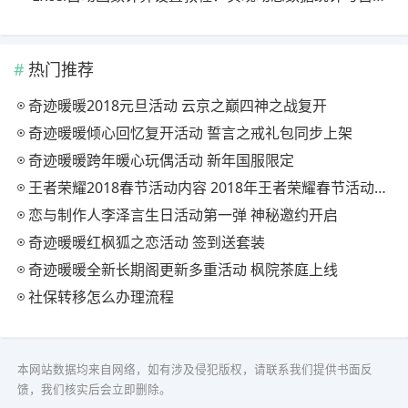
热门推荐
奇迹暖暖2018元旦活动 云京之巅四神之战复开
奇迹暖暖倾心回忆复开活动 誓言之戒礼包同步上架
奇迹暖暖跨年暖心玩偶活动 新年国服限定
王者荣耀2018春节活动内容 2018年王者荣耀春节活动大全
恋与制作人李泽言生日活动第一弹 神秘邀约开启
奇迹暖暖红枫狐之恋活动 签到送套装
奇迹暖暖全新长期阁更新多重活动 枫院茶庭上线
社保转移怎么办理流程
本网站数据均来自网络，如有涉及侵犯版权，请联系我们提供书面反
馈，我们核实后会立即删除。