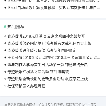
Excel快速自动汇总方法：实现高效数据统计与动态更新
Excel自动函数计算设置教程：实现动态数据统计与自动更新
热门推荐
奇迹暖暖2018元旦活动 云京之巅四神之战复开
奇迹暖暖倾心回忆复开活动 誓言之戒礼包同步上架
奇迹暖暖跨年暖心玩偶活动 新年国服限定
王者荣耀2018春节活动内容 2018年王者荣耀春节活动大全
恋与制作人李泽言生日活动第一弹 神秘邀约开启
奇迹暖暖红枫狐之恋活动 签到送套装
奇迹暖暖全新长期阁更新多重活动 枫院茶庭上线
社保转移怎么办理流程
本网站数据均来自网络，如有涉及侵犯版权，请联系我们提供书面反