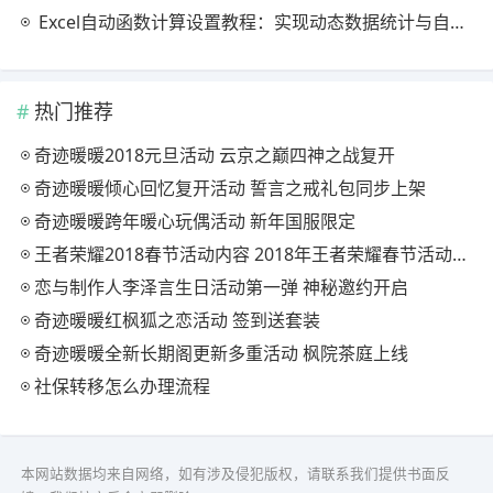
Excel自动函数计算设置教程：实现动态数据统计与自动更新
热门推荐
奇迹暖暖2018元旦活动 云京之巅四神之战复开
奇迹暖暖倾心回忆复开活动 誓言之戒礼包同步上架
奇迹暖暖跨年暖心玩偶活动 新年国服限定
王者荣耀2018春节活动内容 2018年王者荣耀春节活动大全
恋与制作人李泽言生日活动第一弹 神秘邀约开启
奇迹暖暖红枫狐之恋活动 签到送套装
奇迹暖暖全新长期阁更新多重活动 枫院茶庭上线
社保转移怎么办理流程
本网站数据均来自网络，如有涉及侵犯版权，请联系我们提供书面反